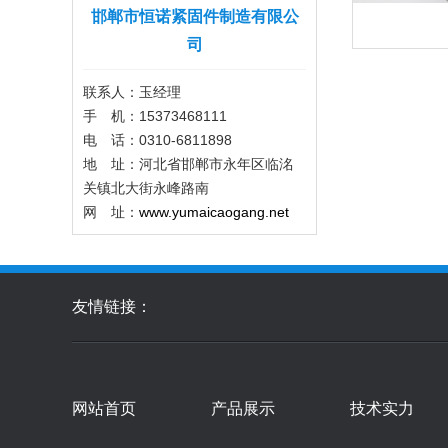
邯郸市恒诺紧固件制造有限公
司
联系人：玉经理‬
手 机：15373468111
电 话：0310-6811898
地 址：河北省邯郸市永年区临洺
关镇北大街永峰路南
网 址：
www.yumaicaogang.net
友情链接：
网站首页
产品展示
技术实力